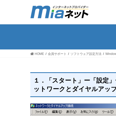
コ
ナ
ン
ビ
テ
ゲ
ン
ー
ツ
シ
へ
ョ
ス
ン
キ
に
ッ
移
HOME
会員サポート
ソフトウェア設定方法
Wind
プ
動
１．「スタート」ー「設定」
ットワークとダイヤルアッ