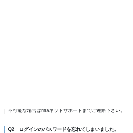
か？
A2 お申込み頂いてから2営業日後までにはお使い頂けま
す。
Q3 クレジットカードでの支払いはできますか？
A3 できません。
接続に関するご質問
Q1 ダイヤルアップ接続ができません。
A1 設定を
こちら
で確認して下さい。設定確認後も接続
不可能な場合はmiaネットサポートまでご連絡下さい。
Q2 ログインのパスワードを忘れてしまいました。