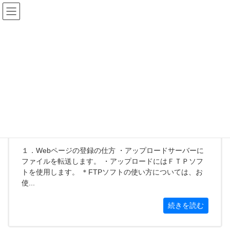
コ
ナ
ン
ビ
テ
ゲ
ン
ー
ホームページの開設
ツ
シ
へ
ョ
ス
ン
HOME
会員サポート
ソフトウェア設定方法
ホームページの開設
キ
に
ッ
移
プ
動
ホームページのアップロードについて
１．Webページの登録の仕方 ・アップロードサーバーに
ファイルを転送します。 ・アップロードにはＦＴＰソフ
トを使用します。 ＊FTPソフトの使い方については、お
使...
続きを読む